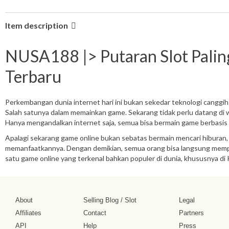
Item description
NUSA188 |> Putaran Slot Palin
Terbaru
Perkembangan dunia internet hari ini bukan sekedar teknologi canggih 
Salah satunya dalam memainkan game. Sekarang tidak perlu datang di
Hanya mengandalkan internet saja, semua bisa bermain game berbasis 
Apalagi sekarang game online bukan sebatas bermain mencari hibur
memanfaatkannya. Dengan demikian, semua orang bisa langsung mempero
satu game online yang terkenal bahkan populer di dunia, khususnya di 
About
Selling Blog
/
Slot
Legal
Affiliates
Contact
Partners
API
Help
Press