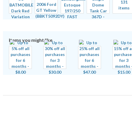
131
items
Items you might like