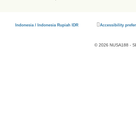
Click
Indonesia / Indonesia Rupiah IDR
Accessibility prefe
to
activate
accessibility
© 2026 NUSA188 - SE
preferences